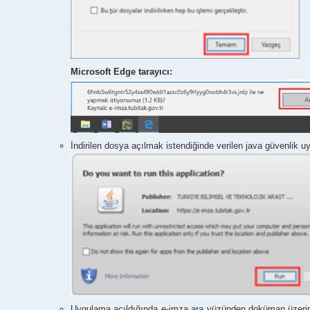
Microsoft Edge tarayıcı:
İndirilen dosya açılmak istendiğinde verilen java güvenlik uy
Uygulama açıldığında e-imza ara yüzünden doküman üzerind