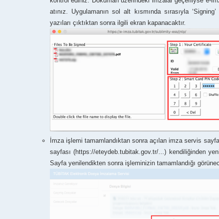
kontrol ediniz. Doküman üzerindeki imzalar geçerliyse e-im
atınız. Uygulamanın sol alt kısmında sırasıyla ‘Signin
yazıları çıktıktan sonra ilgili ekran kapanacaktır.
İmza işlemi tamamlandıktan sonra açılan imza servis sayfası
sayfası (https://eteydeb.tubitak.gov.tr/...) kendiliğinden 
Sayfa yenilendikten sonra işleminizin tamamlandığı görünec