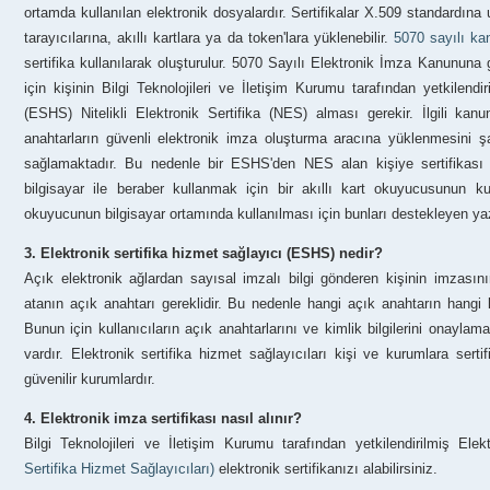
ortamda kullanılan elektronik dosyalardır. Sertifikalar X.509 standardına
tarayıcılarına, akıllı kartlara ya da token'lara yüklenebilir.
5070 sayılı k
sertifika kullanılarak oluşturulur. 5070 Sayılı Elektronik İmza Kanununa g
için kişinin Bilgi Teknolojileri ve İletişim Kurumu tarafından yetkilendi
(ESHS) Nitelikli Elektronik Sertifika (NES) alması gerekir. İlgili kan
anahtarların güvenli elektronik imza oluşturma aracına yüklenmesini şa
sağlamaktadır. Bu nedenle bir ESHS'den NES alan kişiye sertifikası akı
bilgisayar ile beraber kullanmak için bir akıllı kart okuyucusunun kul
okuyucunun bilgisayar ortamında kullanılması için bunları destekleyen yazı
3. Elektronik sertifika hizmet sağlayıcı (ESHS) nedir?
Açık elektronik ağlardan sayısal imzalı bilgi gönderen kişinin imzasını
atanın açık anahtarı gereklidir. Bu nedenle hangi açık anahtarın hangi 
Bunun için kullanıcıların açık anahtarlarını ve kimlik bilgilerini onaylam
vardır. Elektronik sertifika hizmet sağlayıcıları kişi ve kurumlara serti
güvenilir kurumlardır.
4. Elektronik imza sertifikası nasıl alınır?
Bilgi Teknolojileri ve İletişim Kurumu tarafından yetkilendirilmiş Ele
Sertifika Hizmet Sağlayıcıları)
elektronik sertifikanızı alabilirsiniz.